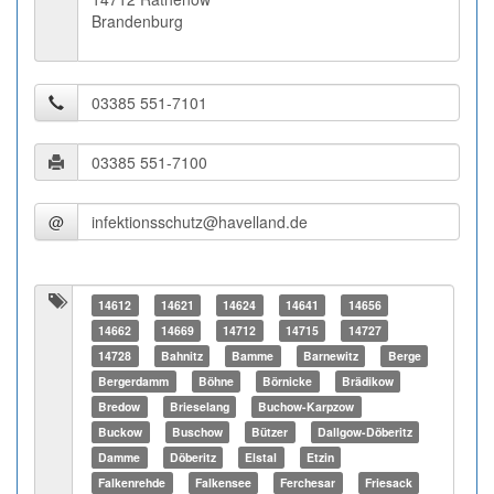
Brandenburg
@
14612
14621
14624
14641
14656
14662
14669
14712
14715
14727
14728
Bahnitz
Bamme
Barnewitz
Berge
Bergerdamm
Böhne
Börnicke
Brädikow
Bredow
Brieselang
Buchow-Karpzow
Buckow
Buschow
Bützer
Dallgow-Döberitz
Damme
Döberitz
Elstal
Etzin
Falkenrehde
Falkensee
Ferchesar
Friesack