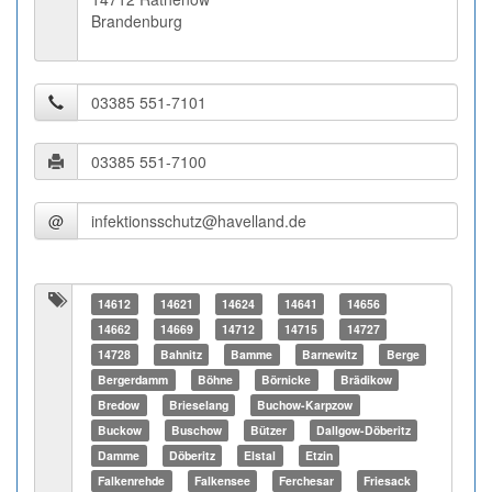
Brandenburg
@
14612
14621
14624
14641
14656
14662
14669
14712
14715
14727
14728
Bahnitz
Bamme
Barnewitz
Berge
Bergerdamm
Böhne
Börnicke
Brädikow
Bredow
Brieselang
Buchow-Karpzow
Buckow
Buschow
Bützer
Dallgow-Döberitz
Damme
Döberitz
Elstal
Etzin
Falkenrehde
Falkensee
Ferchesar
Friesack