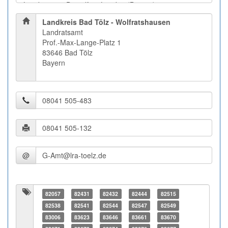
Landkreis Bad Tölz - Wolfratshausen
Landratsamt
Prof.-Max-Lange-Platz 1
83646 Bad Tölz
Bayern
@
82057
82431
82432
82444
82515
82538
82541
82544
82547
82549
83006
83623
83646
83661
83670