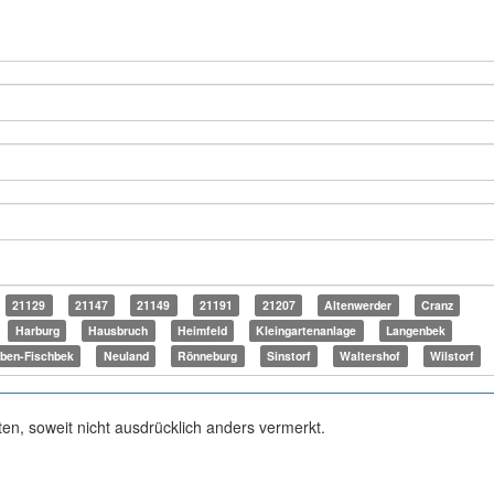
21129
21147
21149
21191
21207
Altenwerder
Cranz
Harburg
Hausbruch
Heimfeld
Kleingartenanlage
Langenbek
ben-Fischbek
Neuland
Rönneburg
Sinstorf
Waltershof
Wilstorf
ten, soweit nicht ausdrücklich anders vermerkt.