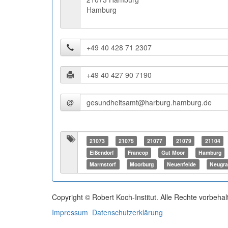
Hamburg
@
21073
21075
21077
21079
21104
Eißendorf
Francop
Gut Moor
Hamburg
Marmstorf
Moorburg
Neuenfelde
Neugra
Copyright © Robert Koch-Institut. Alle Rechte vorbehal
Impressum
Datenschutzerklärung