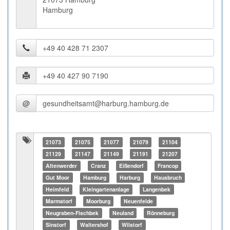
Hamburg
@
21073
21075
21077
21079
21104
21129
21147
21149
21191
21207
Altenwerder
Cranz
Eißendorf
Francop
Gut Moor
Hamburg
Harburg
Hausbruch
Heimfeld
Kleingartenanlage
Langenbek
Marmstorf
Moorburg
Neuenfelde
Neugraben-Fischbek
Neuland
Rönneburg
Sinstorf
Waltershof
Wilstorf