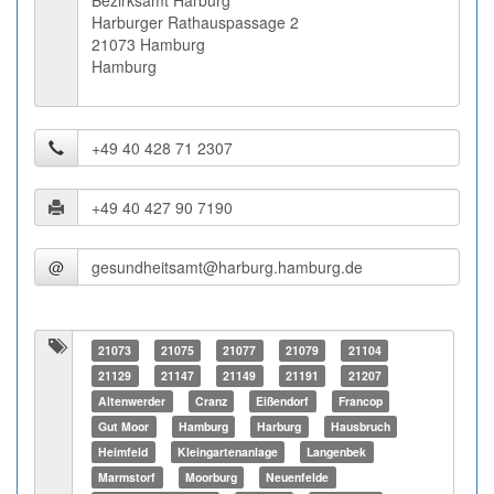
Bezirksamt Harburg
Harburger Rathauspassage 2
21073 Hamburg
Hamburg
@
21073
21075
21077
21079
21104
21129
21147
21149
21191
21207
Altenwerder
Cranz
Eißendorf
Francop
Gut Moor
Hamburg
Harburg
Hausbruch
Heimfeld
Kleingartenanlage
Langenbek
Marmstorf
Moorburg
Neuenfelde