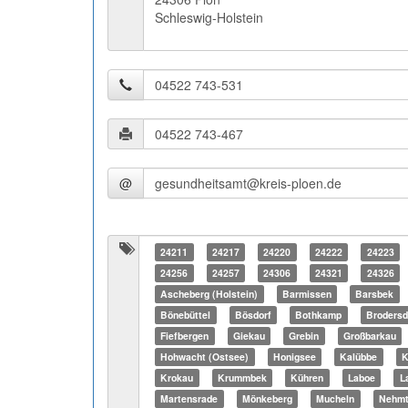
Schleswig-Holstein
@
24211
24217
24220
24222
24223
24256
24257
24306
24321
24326
Ascheberg (Holstein)
Barmissen
Barsbek
Bönebüttel
Bösdorf
Bothkamp
Brodersd
Fiefbergen
Giekau
Grebin
Großbarkau
Hohwacht (Ostsee)
Honigsee
Kalübbe
K
Krokau
Krummbek
Kühren
Laboe
L
Martensrade
Mönkeberg
Mucheln
Nehm