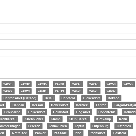
24226
24232
24235
24238
24245
24248
24250
24253
24327
24329
24601
24619
24620
24625
24637
Behrensdorf (Ostsee)
Belau
Bendfeld
Blekendorf
Boksee
orf
Dannau
Dersau
Dobersdorf
Dörnick
Fahren
Fargau-Pratja
Großharrie
Heikendorf
Helmstorf
Högsdorf
Hohenfelde
Höhndor
irchbarkau
Kirchnüchel
Klamp
Klein Barkau
Kletkamp
Köhn
ammershagen
Lebrade
Lehmkuhlen
Löptin
Lütjenburg
Lutterbek
ten
Nettelsee
Panker
Passade
Plön
Pohnsdorf
Postfeld