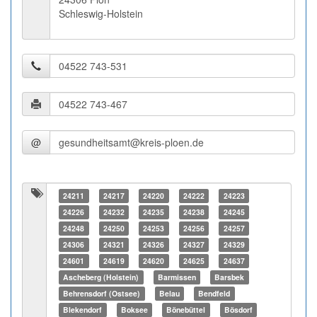
Schleswig-Holstein
@
24211
24217
24220
24222
24223
24226
24232
24235
24238
24245
24248
24250
24253
24256
24257
24306
24321
24326
24327
24329
24601
24619
24620
24625
24637
Ascheberg (Holstein)
Barmissen
Barsbek
Behrensdorf (Ostsee)
Belau
Bendfeld
Blekendorf
Boksee
Bönebüttel
Bösdorf