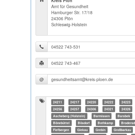
Kreis Plön
Amt für Gesundheit
Hamburger Str. 17/18
24306 Plön
Schleswig-Holstein
@
24211
24217
24220
24222
24223
24256
24257
24306
24321
24326
Ascheberg (Holstein)
Barmissen
Barsbek
Bönebüttel
Bösdorf
Bothkamp
Brodersd
Fiefbergen
Giekau
Grebin
Großbarkau