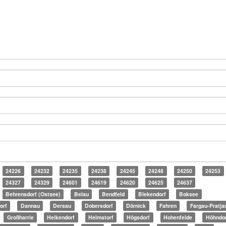
24226
24232
24235
24238
24245
24248
24250
24253
24327
24329
24601
24619
24620
24625
24637
Behrensdorf (Ostsee)
Belau
Bendfeld
Blekendorf
Boksee
orf
Dannau
Dersau
Dobersdorf
Dörnick
Fahren
Fargau-Pratja
Großharrie
Heikendorf
Helmstorf
Högsdorf
Hohenfelde
Höhndor