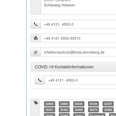
Schleswig-Holstein
@
COVID-19 Kontaktinformationen
22869
22880
25335
25336
25337
25451
25462
25469
25474
25482
25499
27498
Appen
Barmstedt
Bev