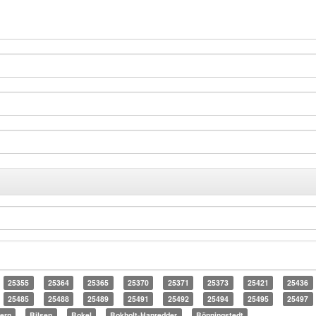
25355
25364
25365
25370
25371
25373
25421
25436
25485
25488
25489
25491
25492
25494
25495
25497
ern
Bilsen
Bokel
Bokholt-Hanredder
Bönningstedt