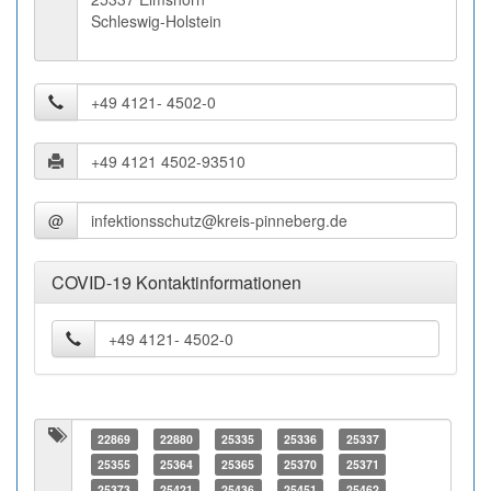
Schleswig-Holstein
@
COVID-19 Kontaktinformationen
22869
22880
25335
25336
25337
25355
25364
25365
25370
25371
25373
25421
25436
25451
25462