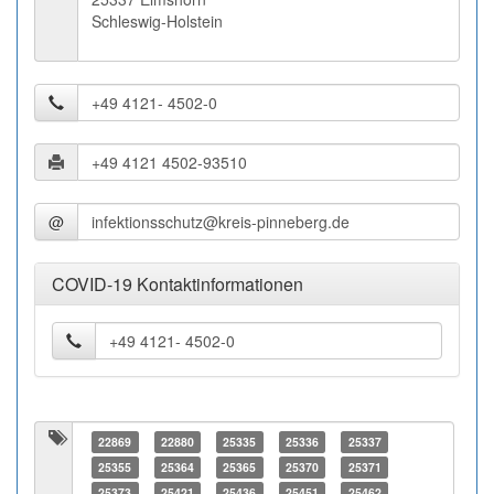
Schleswig-Holstein
@
COVID-19 Kontaktinformationen
22869
22880
25335
25336
25337
25355
25364
25365
25370
25371
25373
25421
25436
25451
25462