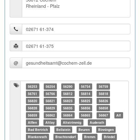
Rheinland - Pfalz
@
56253
56254
56290
56754
56759
56761
56766
56812
56814
56818
56820
56821
56823
56825
56826
56828
56829
56835
56856
56858
56859
56862
56864
56865
56867
Alf
Alflen
Altlay
Altstrimmig
Auderath
Bad Bertrich
Beilstein
Beuren
Binningen
Blankenrath
Brachtendorf
Bremm
Briedel