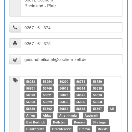
Rheinland - Pfalz
@
56253
56254
56290
56754
56759
56761
56766
56812
56814
56818
56820
56821
56823
56825
56826
56828
56829
56835
56856
56858
56859
56862
56864
56865
56867
Alf
Alflen
Altlay
Altstrimmig
Auderath
Bad Bertrich
Beilstein
Beuren
Binningen
Blankenrath
Brachtendorf
Bremm
Briedel