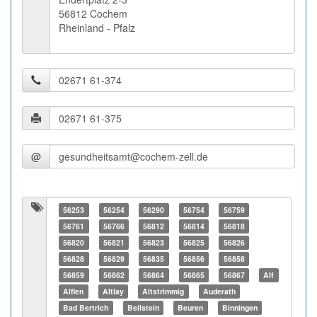
56812 Cochem
Rheinland - Pfalz
@
56253
56254
56290
56754
56759
56761
56766
56812
56814
56818
56820
56821
56823
56825
56826
56828
56829
56835
56856
56858
56859
56862
56864
56865
56867
Alf
Alflen
Altlay
Altstrimmig
Auderath
Bad Bertrich
Beilstein
Beuren
Binningen