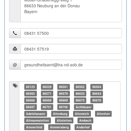
86633 Neuburg an der Donau
Bayern
@
85123
86529
86561
86562
86564
86565
86571
86579
86633
86643
86666
86668
86669
86673
86676
86697
86701
86706
Achhäuser
Adelshausen
Altenburg
Alteneich
Altenfurt
Altmannstetten
Altstetten
Ambach
Ammerfeld
Ammersberg
Anderhof