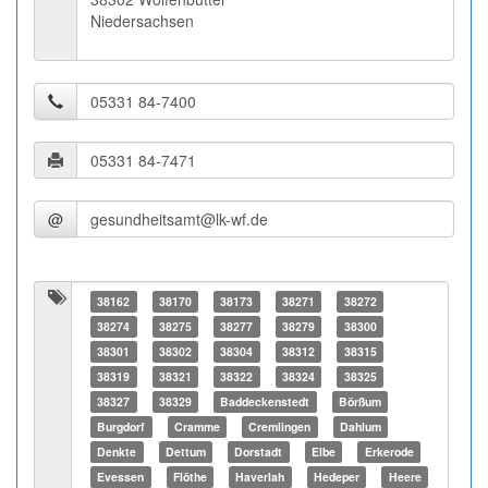
Niedersachsen
@
38162
38170
38173
38271
38272
38274
38275
38277
38279
38300
38301
38302
38304
38312
38315
38319
38321
38322
38324
38325
38327
38329
Baddeckenstedt
Börßum
Burgdorf
Cramme
Cremlingen
Dahlum
Denkte
Dettum
Dorstadt
Elbe
Erkerode
Evessen
Flöthe
Haverlah
Hedeper
Heere