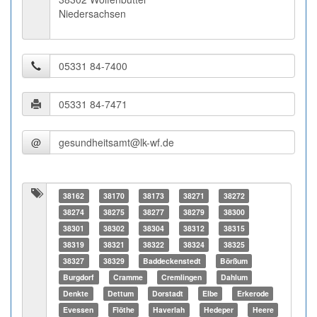
Niedersachsen
@
38162
38170
38173
38271
38272
38274
38275
38277
38279
38300
38301
38302
38304
38312
38315
38319
38321
38322
38324
38325
38327
38329
Baddeckenstedt
Börßum
Burgdorf
Cramme
Cremlingen
Dahlum
Denkte
Dettum
Dorstadt
Elbe
Erkerode
Evessen
Flöthe
Haverlah
Hedeper
Heere