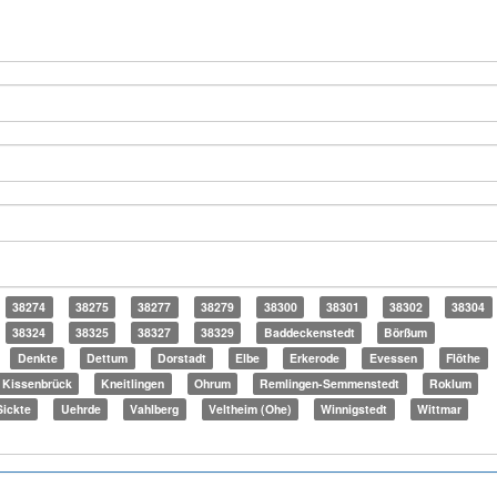
38274
38275
38277
38279
38300
38301
38302
38304
38324
38325
38327
38329
Baddeckenstedt
Börßum
Denkte
Dettum
Dorstadt
Elbe
Erkerode
Evessen
Flöthe
Kissenbrück
Kneitlingen
Ohrum
Remlingen-Semmenstedt
Roklum
Sickte
Uehrde
Vahlberg
Veltheim (Ohe)
Winnigstedt
Wittmar