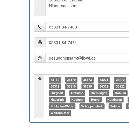
Niedersachsen
@
38162
38170
38173
38271
38272
38312
38315
38319
38321
38322
Burgdorf
Cramme
Cremlingen
Dahlum
Haverlah
Hedeper
Heere
Heiningen
Schladen-Werla
Schöppenstedt
Sehlde
Wolfenbüttel