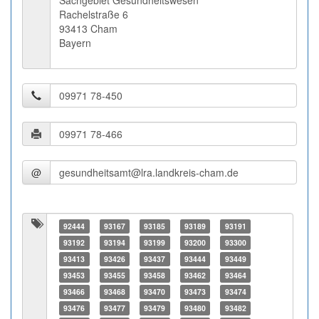
Sachgebiet Gesundheitswesen
Rachelstraße 6
93413 Cham
Bayern
@
92444
93167
93185
93189
93191
93192
93194
93199
93200
93300
93413
93426
93437
93444
93449
93453
93455
93458
93462
93464
93466
93468
93470
93473
93474
93476
93477
93479
93480
93482