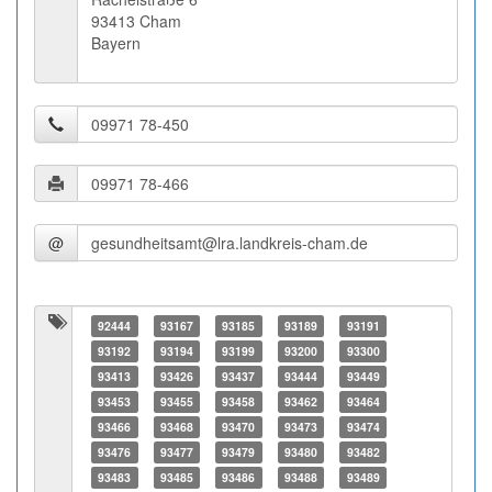
93413 Cham
Bayern
@
92444
93167
93185
93189
93191
93192
93194
93199
93200
93300
93413
93426
93437
93444
93449
93453
93455
93458
93462
93464
93466
93468
93470
93473
93474
93476
93477
93479
93480
93482
93483
93485
93486
93488
93489