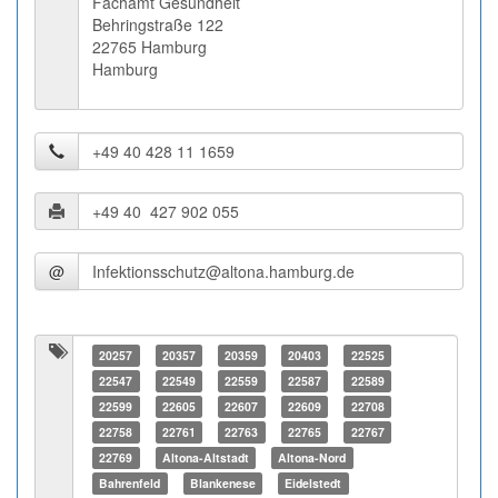
Fachamt Gesundheit
Behringstraße 122
22765 Hamburg
Hamburg
@
20257
20357
20359
20403
22525
22547
22549
22559
22587
22589
22599
22605
22607
22609
22708
22758
22761
22763
22765
22767
22769
Altona-Altstadt
Altona-Nord
Bahrenfeld
Blankenese
Eidelstedt