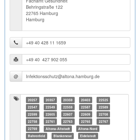
Fachamt Gesundheit
Behringstraße 122
22765 Hamburg
Hamburg
@
20257
20357
20359
20403
22525
22547
22549
22559
22587
22589
22599
22605
22607
22609
22708
22758
22761
22763
22765
22767
22769
Altona-Altstadt
Altona-Nord
Bahrenfeld
Blankenese
Eidelstedt