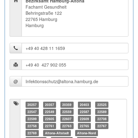
Bezirksamt Hamburg-Altona
Fachamt Gesundheit
Behringstraße 122
22765 Hamburg
Hamburg
@
20257
20357
20359
20403
22525
22547
22549
22559
22587
22589
22599
22605
22607
22609
22708
22758
22761
22763
22765
22767
22769
Altona-Altstadt
Altona-Nord