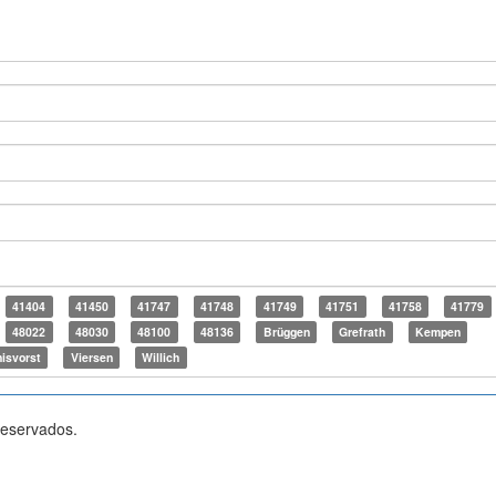
41404
41450
41747
41748
41749
41751
41758
41779
48022
48030
48100
48136
Brüggen
Grefrath
Kempen
isvorst
Viersen
Willich
reservados.