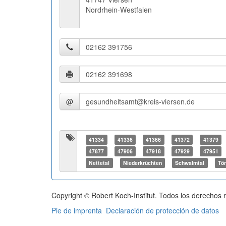
Nordrhein-Westfalen
@
41334
41336
41366
41372
41379
47877
47906
47918
47929
47951
Nettetal
Niederkrüchten
Schwalmtal
Tön
Copyright © Robert Koch-Institut. Todos los derechos 
Pie de imprenta
Declaración de protección de datos