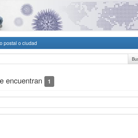
o postal o ciudad
se encuentran
1