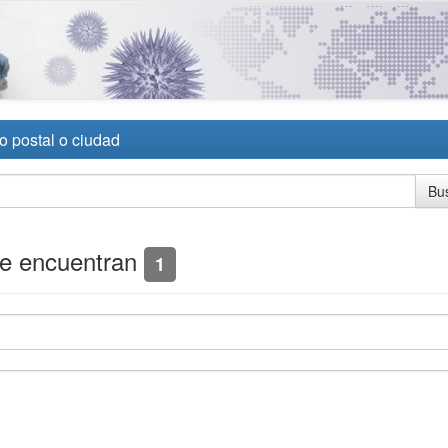
o postal o ciudad
se encuentran
1