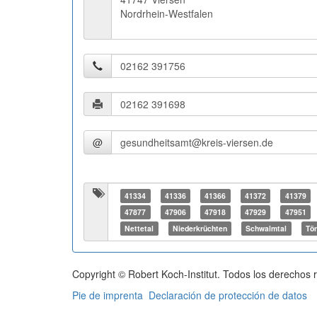
Nordrhein-Westfalen
@
41334
41336
41366
41372
41379
47877
47906
47918
47929
47951
Nettetal
Niederkrüchten
Schwalmtal
Tön
Copyright © Robert Koch-Institut. Todos los derechos 
Pie de imprenta
Declaración de protección de datos