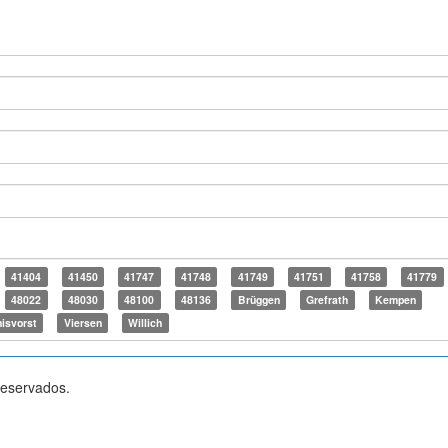
41404
41450
41747
41748
41749
41751
41758
41779
48022
48030
48100
48136
Brüggen
Grefrath
Kempen
isvorst
Viersen
Willich
reservados.