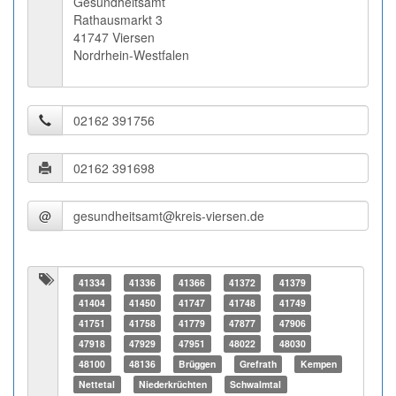
Gesundheitsamt
Rathausmarkt 3
41747 Viersen
Nordrhein-Westfalen
@
41334
41336
41366
41372
41379
41404
41450
41747
41748
41749
41751
41758
41779
47877
47906
47918
47929
47951
48022
48030
48100
48136
Brüggen
Grefrath
Kempen
Nettetal
Niederkrüchten
Schwalmtal