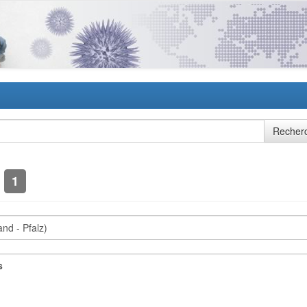
s
1
s