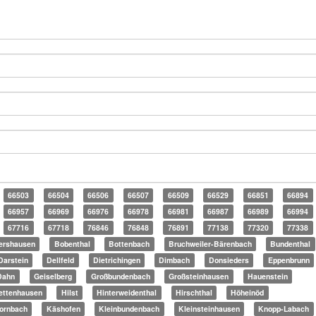
66503
66504
66506
66507
66509
66529
66851
66894
66957
66969
66976
66978
66981
66987
66989
66994
67716
67718
76846
76848
76891
77138
77320
77338
ershausen
Bobenthal
Bottenbach
Bruchweiler-Bärenbach
Bundenthal
Darstein
Dellfeld
Dietrichingen
Dimbach
Donsieders
Eppenbrunn
Dahn
Geiselberg
Großbundenbach
Großsteinhausen
Hauenstein
ettenhausen
Hilst
Hinterweidenthal
Hirschthal
Höheinöd
ornbach
Käshofen
Kleinbundenbach
Kleinsteinhausen
Knopp-Labach