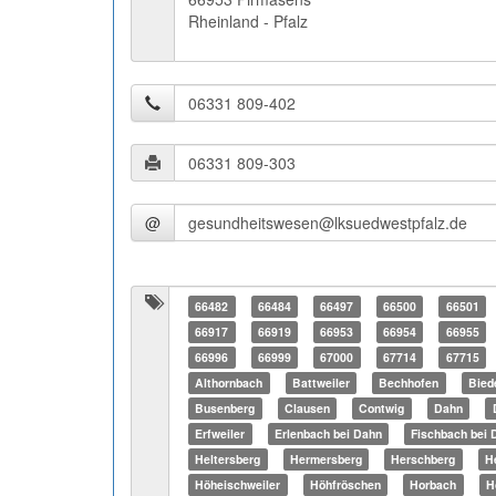
Rheinland - Pfalz
@
66482
66484
66497
66500
66501
66917
66919
66953
66954
66955
66996
66999
67000
67714
67715
Althornbach
Battweiler
Bechhofen
Bied
Busenberg
Clausen
Contwig
Dahn
Erfweiler
Erlenbach bei Dahn
Fischbach bei 
Heltersberg
Hermersberg
Herschberg
H
Höheischweiler
Höhfröschen
Horbach
H