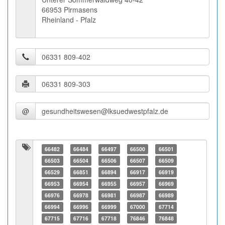
66953 Pirmasens
Rheinland - Pfalz
@
66482
66484
66497
66500
66501
66503
66504
66506
66507
66509
66529
66851
66894
66917
66919
66953
66954
66955
66957
66969
66976
66978
66981
66987
66989
66994
66996
66999
67000
67714
67715
67716
67718
76846
76848