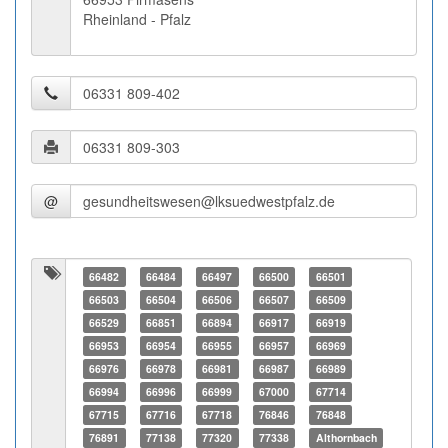
Rheinland - Pfalz
@
66482
66484
66497
66500
66501
66503
66504
66506
66507
66509
66529
66851
66894
66917
66919
66953
66954
66955
66957
66969
66976
66978
66981
66987
66989
66994
66996
66999
67000
67714
67715
67716
67718
76846
76848
76891
77138
77320
77338
Althornbach