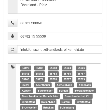
Rheinland - Pfalz
@
54422
55483
55608
55624
55626
55743
55756
55758
55765
55767
55768
55774
55776
55777
55779
56027
Abentheuer
Achtelsbach
Allenbach
Asbach
Baumholder
Bergen
Berglangenbach
Berschweiler bei Baumholder
Berschweiler bei Kirn
Birkenfeld
Bollenbach
Börfink
Breitenthal
Bruchweiler
Brücken
Buhlenberg