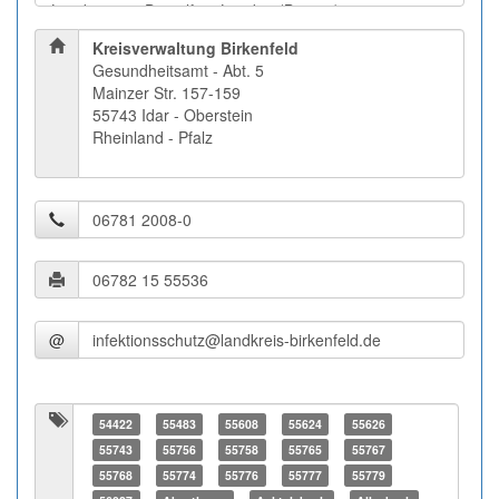
Kreisverwaltung Birkenfeld
Gesundheitsamt - Abt. 5
Mainzer Str. 157-159
55743 Idar - Oberstein
Rheinland - Pfalz
@
54422
55483
55608
55624
55626
55743
55756
55758
55765
55767
55768
55774
55776
55777
55779