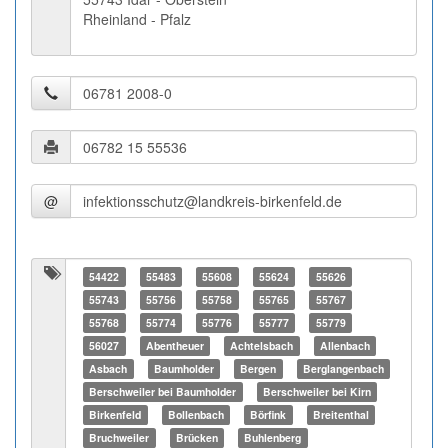
Rheinland - Pfalz
@
54422
55483
55608
55624
55626
55743
55756
55758
55765
55767
55768
55774
55776
55777
55779
56027
Abentheuer
Achtelsbach
Allenbach
Asbach
Baumholder
Bergen
Berglangenbach
Berschweiler bei Baumholder
Berschweiler bei Kirn
Birkenfeld
Bollenbach
Börfink
Breitenthal
Bruchweiler
Brücken
Buhlenberg