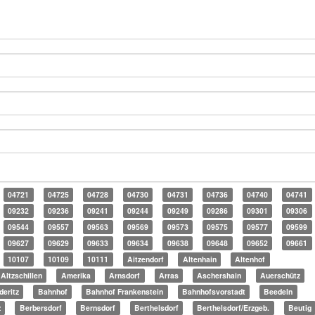
04721
04725
04728
04730
04731
04736
04740
04741
09232
09236
09241
09244
09249
09286
09301
09306
09544
09557
09563
09569
09573
09575
09577
09599
09627
09629
09633
09634
09638
09648
09652
09661
10107
10109
10111
Aitzendorf
Altenhain
Altenhof
Altzschillen
Amerika
Arnsdorf
Arras
Aschershain
Auerschütz
deritz
Bahnhof
Bahnhof Frankenstein
Bahnhofsvorstadt
Beedeln
z
Berbersdorf
Bernsdorf
Berthelsdorf
Berthelsdorf/Erzgeb.
Beutig