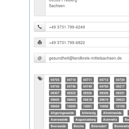
Sachsen
@
04703
04710
04711
04712
04720
04743
04746
04749
04750
09217
09307
09322
09326
09328
09331
09600
09603
09618
09619
09623
09669
10000
10001
10006
10100
Altgeringswalde
Altleisnig
Altmittweida
Auerswalde
Augustusburg
Auterwitz
Ba
Beerwalde
Beicha
Beiersdorf
Bennewit