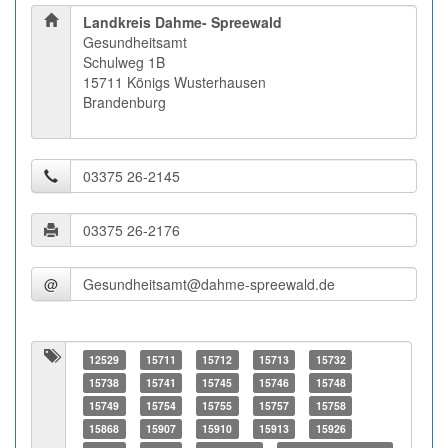
Landkreis Dahme- Spreewald
Gesundheitsamt
Schulweg 1B
15711 Königs Wusterhausen
Brandenburg
@
12529
15711
15712
15713
15732
15738
15741
15745
15746
15748
15749
15754
15755
15757
15758
15868
15907
15910
15913
15926