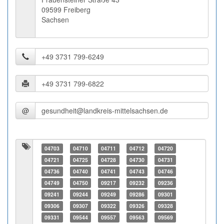
09599 Freiberg
Sachsen
@
04703
04710
04711
04712
04720
04721
04725
04728
04730
04731
04736
04740
04741
04743
04746
04749
04750
09217
09232
09236
09241
09244
09249
09286
09301
09306
09307
09322
09326
09328
09331
09544
09557
09563
09569