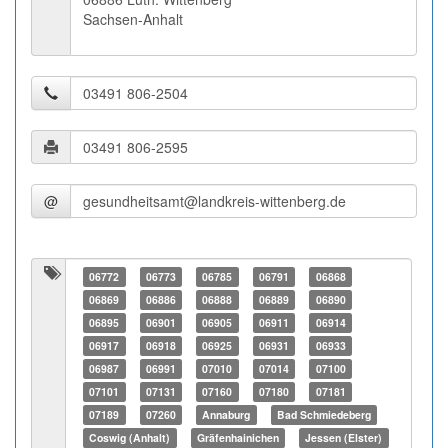
Sachsen-Anhalt
@
06772
06773
06785
06791
06868
06869
06886
06888
06889
06890
06895
06901
06905
06911
06914
06917
06918
06925
06931
06933
06987
06991
07010
07014
07100
07101
07131
07160
07180
07181
07189
07260
Annaburg
Bad Schmiedeberg
Coswig (Anhalt)
Gräfenhainichen
Jessen (Elster)