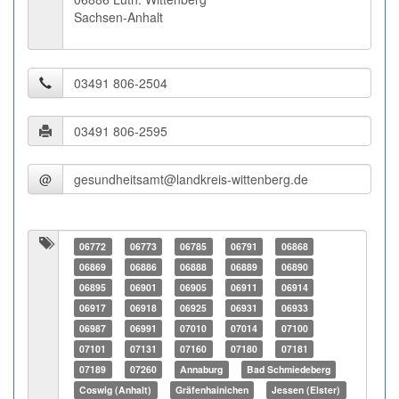
Sachsen-Anhalt
@
06772
06773
06785
06791
06868
06869
06886
06888
06889
06890
06895
06901
06905
06911
06914
06917
06918
06925
06931
06933
06987
06991
07010
07014
07100
07101
07131
07160
07180
07181
07189
07260
Annaburg
Bad Schmiedeberg
Coswig (Anhalt)
Gräfenhainichen
Jessen (Elster)