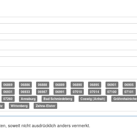
06869
06886
06888
06889
06890
06895
06901
06905
06931
06933
06987
06991
07010
07014
07100
07101
07260
Annaburg
Bad Schmiedeberg
Coswig (Anhalt)
Gräfenhainiche
tz
Wittenberg
Zahna-Elster
ten, soweit nicht ausdrücklich anders vermerkt.