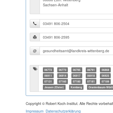
Sachsen-Anhalt
@
06772
06773
06785
06791
06868
06911
06914
06917
06918
06925
07131
07160
07180
07181
07189
Jessen (Elster)
Kemberg
Oranienbaum-Wörli
Copyright © Robert Koch-Institut. Alle Rechte vorbehal
Impressum
Datenschutzerklärung