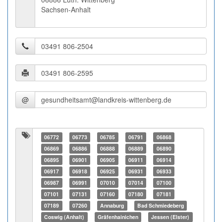
Sachsen-Anhalt
@
06772
06773
06785
06791
06868
06869
06886
06888
06889
06890
06895
06901
06905
06911
06914
06917
06918
06925
06931
06933
06987
06991
07010
07014
07100
07101
07131
07160
07180
07181
07189
07260
Annaburg
Bad Schmiedeberg
Coswig (Anhalt)
Gräfenhainichen
Jessen (Elster)