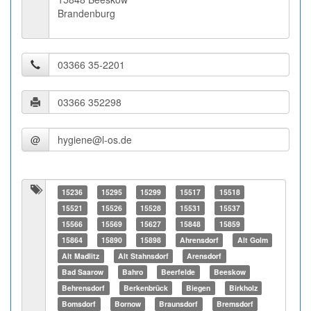
Brandenburg
@
15236
15295
15299
15517
15518
15521
15526
15528
15531
15537
15566
15569
15627
15848
15859
15864
15890
15898
Ahrensdorf
Alt Golm
Alt Madlitz
Alt Stahnsdorf
Arensdorf
Bad Saarow
Bahro
Beerfelde
Beeskow
Behrensdorf
Berkenbrück
Biegen
Birkholz
Bomsdorf
Bornow
Braunsdorf
Bremsdorf