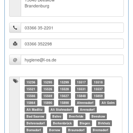
Brandenburg
@
15236
15295
15299
15517
15518
15521
15526
15528
15531
15537
15566
15569
15627
15848
15859
15864
15890
15898
Ahrensdorf
Alt Golm
Alt Madlitz
Alt Stahnsdorf
Arensdorf
Bad Saarow
Bahro
Beerfelde
Beeskow
Behrensdorf
Berkenbrück
Biegen
Birkholz
Bomsdorf
Bornow
Braunsdorf
Bremsdorf