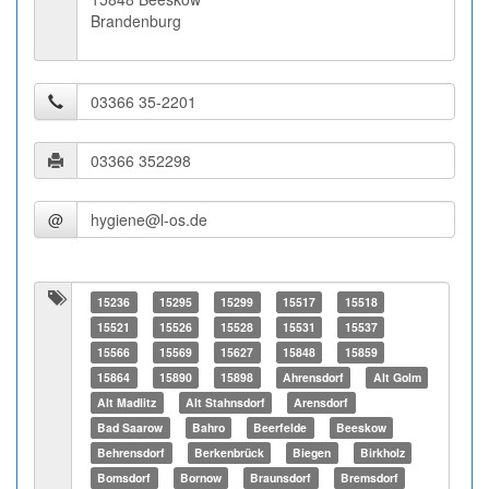
Brandenburg
@
15236
15295
15299
15517
15518
15521
15526
15528
15531
15537
15566
15569
15627
15848
15859
15864
15890
15898
Ahrensdorf
Alt Golm
Alt Madlitz
Alt Stahnsdorf
Arensdorf
Bad Saarow
Bahro
Beerfelde
Beeskow
Behrensdorf
Berkenbrück
Biegen
Birkholz
Bomsdorf
Bornow
Braunsdorf
Bremsdorf