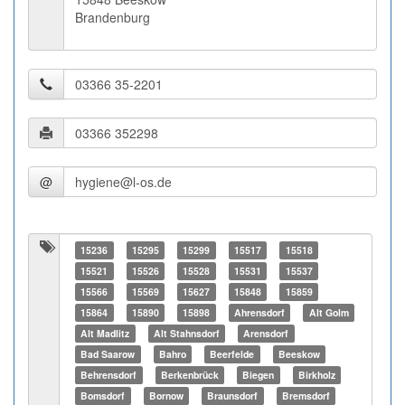
Brandenburg
@
15236
15295
15299
15517
15518
15521
15526
15528
15531
15537
15566
15569
15627
15848
15859
15864
15890
15898
Ahrensdorf
Alt Golm
Alt Madlitz
Alt Stahnsdorf
Arensdorf
Bad Saarow
Bahro
Beerfelde
Beeskow
Behrensdorf
Berkenbrück
Biegen
Birkholz
Bomsdorf
Bornow
Braunsdorf
Bremsdorf