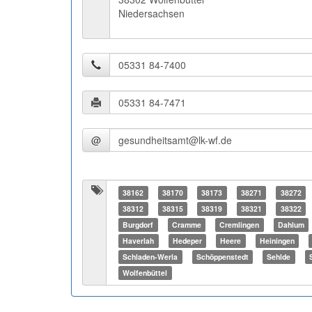
Niedersachsen
@
38162
38170
38173
38271
38272
38312
38315
38319
38321
38322
Burgdorf
Cramme
Cremlingen
Dahlum
Haverlah
Hedeper
Heere
Heiningen
Schladen-Werla
Schöppenstedt
Sehlde
Wolfenbüttel