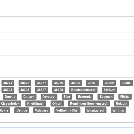
38274
38275
38277
38279
38300
38301
38302
38304
38324
38325
38327
38329
Baddeckenstedt
Börßum
Denkte
Dettum
Dorstadt
Elbe
Erkerode
Evessen
Flöthe
Kissenbrück
Kneitlingen
Ohrum
Remlingen-Semmenstedt
Roklum
Sickte
Uehrde
Vahlberg
Veltheim (Ohe)
Winnigstedt
Wittmar