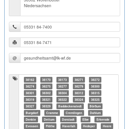
Niedersachsen
@
38162
38170
38173
38271
38272
38274
38275
38277
38279
38300
38301
38302
38304
38312
38315
38319
38321
38322
38324
38325
38327
38329
Baddeckenstedt
Börßum
Burgdorf
Cramme
Cremlingen
Dahlum
Denkte
Dettum
Dorstadt
Elbe
Erkerode
Evessen
Flöthe
Haverlah
Hedeper
Heere