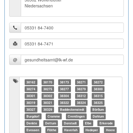
Niedersachsen
@
38162
38170
38173
38271
38272
38274
38275
38277
38279
38300
38301
38302
38304
38312
38315
38319
38321
38322
38324
38325
38327
38329
Baddeckenstedt
Börßum
Burgdorf
Cramme
Cremlingen
Dahlum
Denkte
Dettum
Dorstadt
Elbe
Erkerode
Evessen
Flöthe
Haverlah
Hedeper
Heere