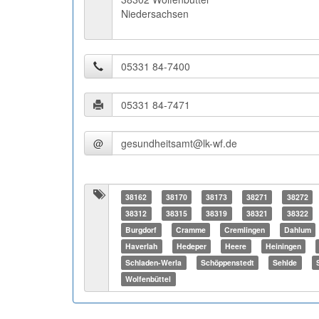
Niedersachsen
@
38162
38170
38173
38271
38272
38312
38315
38319
38321
38322
Burgdorf
Cramme
Cremlingen
Dahlum
Haverlah
Hedeper
Heere
Heiningen
Schladen-Werla
Schöppenstedt
Sehlde
Wolfenbüttel