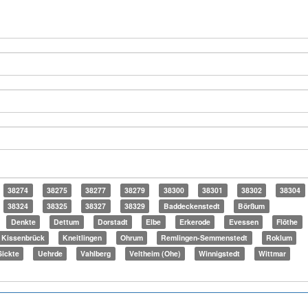
38274
38275
38277
38279
38300
38301
38302
38304
38324
38325
38327
38329
Baddeckenstedt
Börßum
Denkte
Dettum
Dorstadt
Elbe
Erkerode
Evessen
Flöthe
Kissenbrück
Kneitlingen
Ohrum
Remlingen-Semmenstedt
Roklum
Sickte
Uehrde
Vahlberg
Veltheim (Ohe)
Winnigstedt
Wittmar