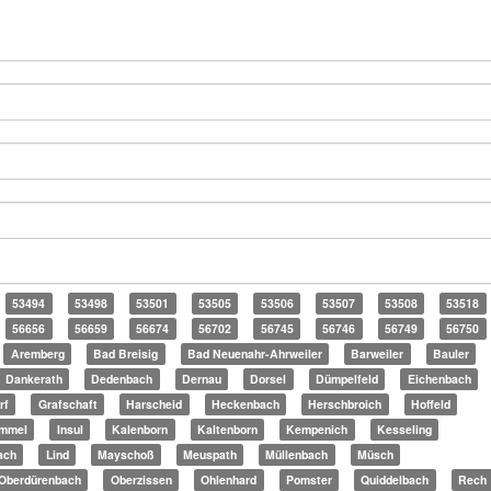
53494
53498
53501
53505
53506
53507
53508
53518
56656
56659
56674
56702
56745
56746
56749
56750
Aremberg
Bad Breisig
Bad Neuenahr-Ahrweiler
Barweiler
Bauler
Dankerath
Dedenbach
Dernau
Dorsel
Dümpelfeld
Eichenbach
rf
Grafschaft
Harscheid
Heckenbach
Herschbroich
Hoffeld
mmel
Insul
Kalenborn
Kaltenborn
Kempenich
Kesseling
ach
Lind
Mayschoß
Meuspath
Müllenbach
Müsch
Oberdürenbach
Oberzissen
Ohlenhard
Pomster
Quiddelbach
Rech