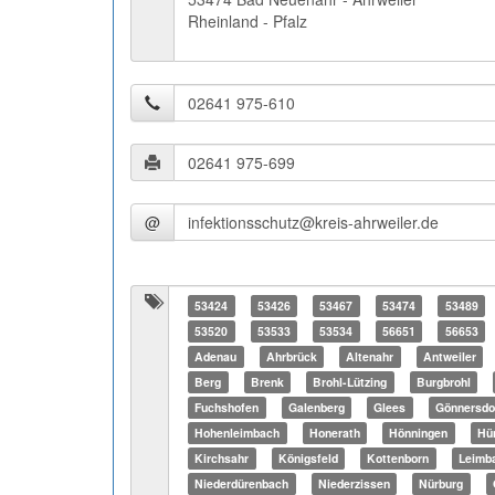
Rheinland - Pfalz
@
53424
53426
53467
53474
53489
53520
53533
53534
56651
56653
Adenau
Ahrbrück
Altenahr
Antweiler
Berg
Brenk
Brohl-Lützing
Burgbrohl
Fuchshofen
Galenberg
Glees
Gönnersdo
Hohenleimbach
Honerath
Hönningen
Hü
Kirchsahr
Königsfeld
Kottenborn
Leimb
Niederdürenbach
Niederzissen
Nürburg