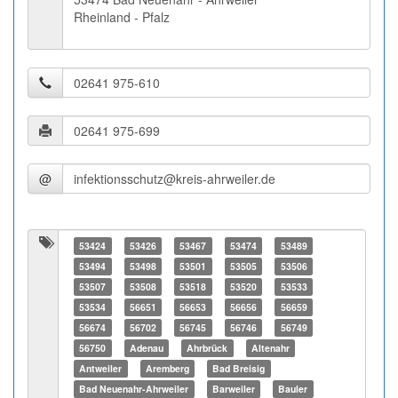
Rheinland - Pfalz
@
53424
53426
53467
53474
53489
53494
53498
53501
53505
53506
53507
53508
53518
53520
53533
53534
56651
56653
56656
56659
56674
56702
56745
56746
56749
56750
Adenau
Ahrbrück
Altenahr
Antweiler
Aremberg
Bad Breisig
Bad Neuenahr-Ahrweiler
Barweiler
Bauler